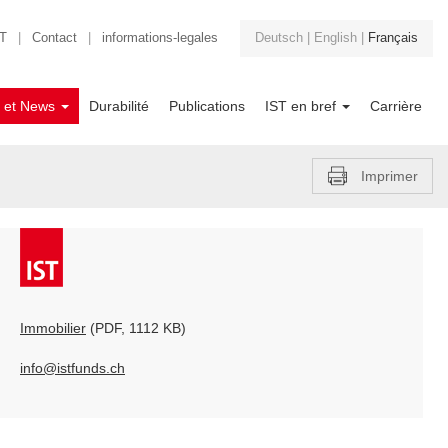
T
|
Contact
|
informations-legales
Deutsch
|
English
|
Français
s et News
Durabilité
Publications
IST en bref
Carrière
Imprimer
Immobilier
(PDF, 1112 KB)
info@istfunds.ch