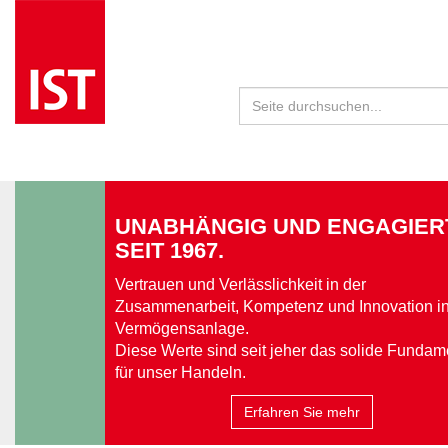
UNABHÄNGIG UND ENGAGIER
SEIT 1967.
Vertrauen und Verlässlichkeit in der
Zusammenarbeit, Kompetenz und Innovation in
Vermögensanlage.
Diese Werte sind seit jeher das solide Fundam
für unser Handeln.
Erfahren Sie mehr