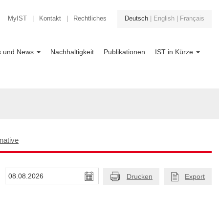
MyIST
|
Kontakt
|
Rechtliches
Deutsch
|
English
|
Français
ts und News
Nachhaltigkeit
Publikationen
IST in Kürze
rnative
Drucken
Export