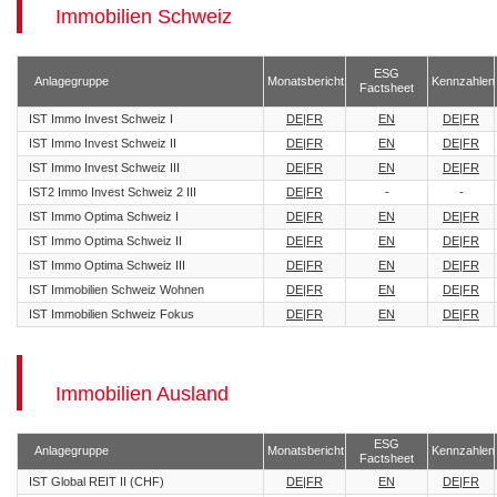
Immobilien Schweiz
ESG
Anlagegruppe
Monatsbericht
Kennzahlen
Factsheet
IST Immo Invest Schweiz I
DE
|
FR
EN
DE
|
FR
IST Immo Invest Schweiz II
DE
|
FR
EN
DE
|
FR
IST Immo Invest Schweiz III
DE
|
FR
EN
DE
|
FR
IST2 Immo Invest Schweiz 2 III
DE
|
FR
-
-
IST Immo Optima Schweiz I
DE
|
FR
EN
DE
|
FR
IST Immo Optima Schweiz II
DE
|
FR
EN
DE
|
FR
IST Immo Optima Schweiz III
DE
|
FR
EN
DE
|
FR
IST Immobilien Schweiz Wohnen
DE
|
FR
EN
DE
|
FR
IST Immobilien Schweiz Fokus
DE
|
FR
EN
DE
|
FR
Immobilien Ausland
ESG
Anlagegruppe
Monatsbericht
Kennzahlen
Factsheet
IST Global REIT II (CHF)
DE
|
FR
EN
DE
|
FR