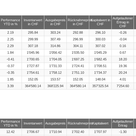
Aufgelaufener
Performance
Inventarwert
Ausgabepreis
Rücknahmepreis
Kapitalwert in
Ertrag in
YTD in %
in CHF
in CHF
in CHF
CHF
CHF
2.19
295.84
303.24
292.88
296.10
-0.26
2.25
299.99
307.49
296.99
300.03
-0.04
2.29
307.18
314.86
304.11
307.02
0.16
1.84
1'045.96
1'056.42
1'035.50
1'045.29
0.67
-0.41
1'700.65
1'704.05
1'697.25
1'682.45
18.20
-0.37
1'727.87
1'731.33
1'724.41
1'708.51
19.36
-0.35
1'754.61
1'758.12
1'751.10
1'734.37
20.24
1.85
152.05
153.57
152.05
148.04
4.01
3.39
364'580.14
368'225.94
364'580.14
357'325.54
7'254.60
Performance
Aufgelaufener
Inventarwert
Ausgabepreis
Rücknahmepreis
Kapitalwert
YTD in %
Ertrag
12.42
1'706.67
1'710.94
1'702.40
1'707.97
-1.30