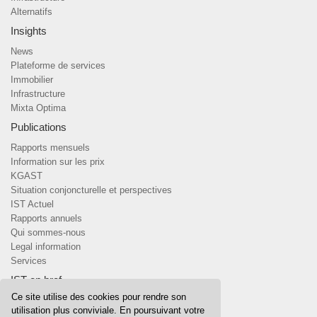
Alternatifs
Insights
News
Plateforme de services
Immobilier
Infrastructure
Mixta Optima
Publications
Rapports mensuels
Information sur les prix
KGAST
Situation conjoncturelle et perspectives
IST Actuel
Rapports annuels
Qui sommes-nous
Legal information
Services
IST en bref
Ce site utilise des cookies pour rendre son
Qui sommes-nous
utilisation plus conviviale. En poursuivant votre
Team