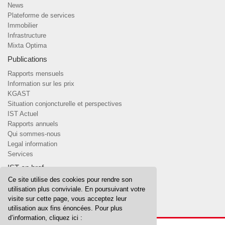
News
Plateforme de services
Immobilier
Infrastructure
Mixta Optima
Publications
Rapports mensuels
Information sur les prix
KGAST
Situation conjoncturelle et perspectives
IST Actuel
Rapports annuels
Qui sommes-nous
Legal information
Services
IST en bref
Ce site utilise des cookies pour rendre son
Qui sommes-nous
utilisation plus conviviale. En poursuivant votre
Team
visite sur cette page, vous acceptez leur
Conseil de fondation & comités
utilisation aux fins énoncées. Pour plus
d’information, cliquez ici :