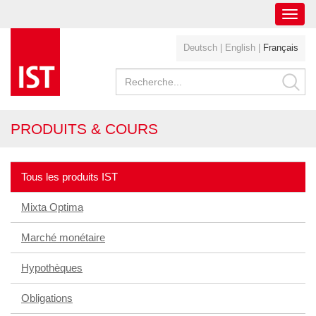
Toggl
navig
Deutsch
|
English
|
Français
PRODUITS & COURS
Tous les produits IST
Mixta Optima
Marché monétaire
Hypothèques
Obligations