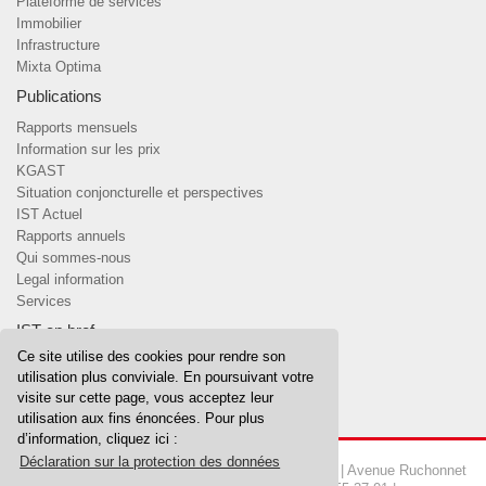
Plateforme de services
Immobilier
Infrastructure
Mixta Optima
Publications
Rapports mensuels
Information sur les prix
KGAST
Situation conjoncturelle et perspectives
IST Actuel
Rapports annuels
Qui sommes-nous
Legal information
Services
IST en bref
Ce site utilise des cookies pour rendre son
Qui sommes-nous
utilisation plus conviviale. En poursuivant votre
Team
visite sur cette page, vous acceptez leur
Conseil de fondation & comités
utilisation aux fins énoncées. Pour plus
d’information, cliquez ici :
Déclaration sur la protection des données
Copyrights © 2026 IST Fondation d'investissement | Avenue Ruchonnet