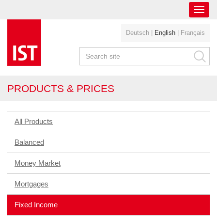
Toggl
navig
Deutsch
|
English
|
Français
PRODUCTS & PRICES
All Products
Balanced
Money Market
Mortgages
Fixed Income